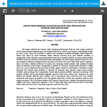
ANALISIS KADAR MAGNESIUM, KALSIUM DAN KALIUM IBU HAMIL PREEKLAMSI HASIL INTERVENSI JEMUR SINAR MATAHARI