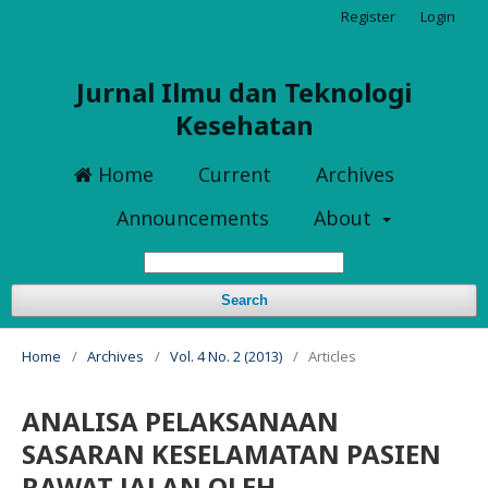
Register
Login
Jurnal Ilmu dan Teknologi
Kesehatan
Home
Current
Archives
Announcements
About
Search
Home
/
Archives
/
Vol. 4 No. 2 (2013)
/
Articles
ANALISA PELAKSANAAN
SASARAN KESELAMATAN PASIEN
RAWAT JALAN OLEH