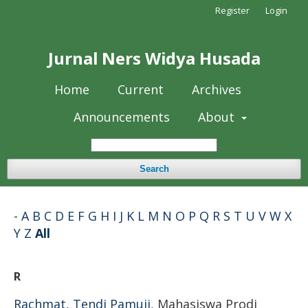
Register
Login
Jurnal Ners Widya Husada
Home
Current
Archives
Announcements
About
Search
-
A
B
C
D
E
F
G
H
I
J
K
L
M
N
O
P
Q
R
S
T
U
V
W
X
Y
Z
All
R
Rachmat, Tendi Pamuji
, Mahasiswa Prodi