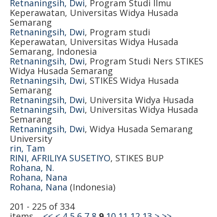
Retnaningsih, Dwi
, Program Studi Ilmu
Keperawatan, Universitas Widya Husada
Semarang
Retnaningsih, Dwi
, Program studi
Keperawatan, Universitas Widya Husada
Semarang, Indonesia
Retnaningsih, Dwi
, Program Studi Ners STIKES
Widya Husada Semarang
Retnaningsih, Dwi
, STIKES Widya Husada
Semarang
Retnaningsih, Dwi
, Universita Widya Husada
Retnaningsih, Dwi
, Universitas Widya Husada
Semarang
Retnaningsih, Dwi
, Widya Husada Semarang
University
rin, Tam
RINI, AFRILIYA SUSETIYO
, STIKES BUP
Rohana, N.
Rohana, Nana
Rohana, Nana
(Indonesia)
201 - 225 of 334
items
<<
<
4
5
6
7
8
9
10
11
12
13
>
>>