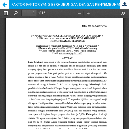
FAKTOR-FAKTOR YANG BERHUBUNGAN DENGAN PENYEMBUHAN LUKA POST SECTIO CAESAREA DI RUANG BAITUNNISA 2 RSI SULTAN AGUNG SEMARANG