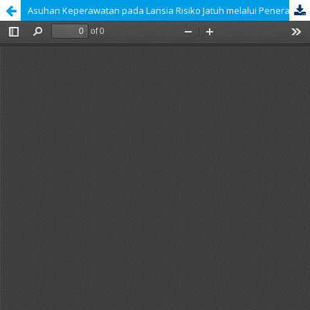
Asuhan Keperawatan pada Lansia Risiko Jatuh melalui Penerapan Program Latihan Keseimbangan