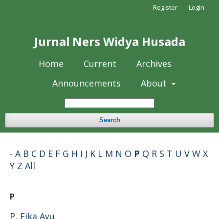
Register
Login
Jurnal Ners Widya Husada
Home
Current
Archives
Announcements
About
Search
-
A
B
C
D
E
F
G
H
I
J
K
L
M
N
O
P
Q
R
S
T
U
V
W
X
Y
Z
All
P
P, Fika Ayu