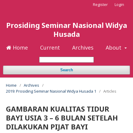
Register
Login
Prosiding Seminar Nasional Widya
Husada
Home
Current
Archives
About
Search
Home
/
Archives
/
2019: Prosiding Seminar Nasional Widya Husada 1
/
Articles
GAMBARAN KUALITAS TIDUR
BAYI USIA 3 – 6 BULAN SETELAH
DILAKUKAN PIJAT BAYI