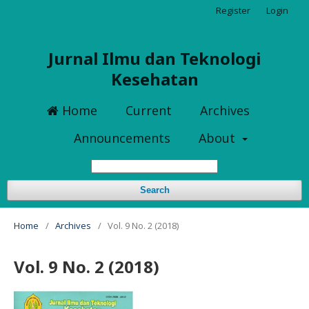
Register
Login
Jurnal Ilmu dan Teknologi
Kesehatan
Home
Current
Archives
Announcements
About
Search
Home
/
Archives
/
Vol. 9 No. 2 (2018)
Vol. 9 No. 2 (2018)